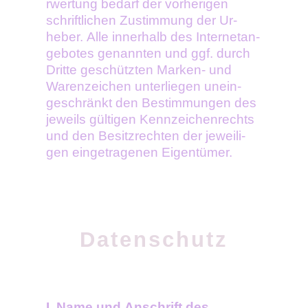
rwertung be­darf der vorhe­rigen
schrift­lichen Zu­stimmung der Ur­
heber. Alle inne­rhalb des Inter­netan­
gebotes genann­ten und ggf. durch
Dritte geschütz­ten Marken- und
Waren­zeichen unter­liegen unein­
geschränkt den Bestim­mungen des
jeweils gültigen Kenn­zeichen­rechts
und den Besitz­rech­ten der je­weili­
gen einge­trage­nen Eigen­tümer.
Datenschutz
I. Name und Anschrift des