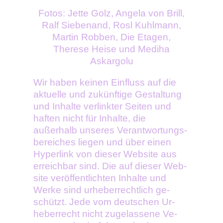
Fotos: Jette Golz, Angela von Brill,
Ralf Siebenand, Rosl Kuhlmann,
Martin Robben, Die Etagen,
Therese Heise und Mediha
Askargolu
Wir haben keinen Ein­fluss auf die
aktuelle und zukünf­tige Gestal­tung
und Inhalte verlinkter Seiten und
haften nicht für Inhalte, die
außerhalb unseres Verant­wortungs­
bereiches liegen und über einen
Hyper­link von dieser Web­site aus
er­reich­bar sind. Die auf dieser Web­
site ver­öffent­lich­ten In­halte und
Werke sind ur­heber­rechtlich ge­
schützt. Jede vom deutschen Ur­
heber­recht nicht zu­gelas­sene Ve­